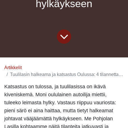
hylkäykseen
Artikkelit
Tuulilasin halkeama ja katsastus Oulussa: 4 tilannetta, jotka johtavat hylkäykseen
Katsastus on tulossa, ja tuulilasissa on ikävä
kiveniskemä. Moni oululainen autoilija miettii,
tuleeko leimasta hylky. Vastaus riippuu vauriosta:
pieni särö ei aina haittaa, mutta tietyt halkeamat
johtavat vääjäämättä hylkäykseen. Me Pohjolan
Lasilla kohtaamme näitä tilanteita jatkuvasti ja