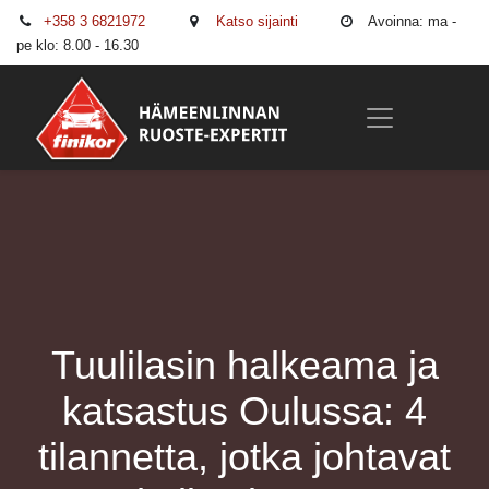
+358 3 6821972
Katso sijainti
Avoinna: ma -
pe klo: 8.00 - 16.30
Tuulilasin halkeama ja
katsastus Oulussa: 4
tilannetta, jotka johtavat