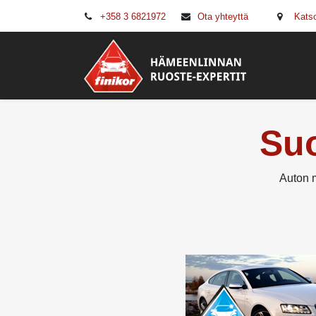
+358 3 6821972
Ota yhteyttä
Katso
Autohuol
Suo
Auton m