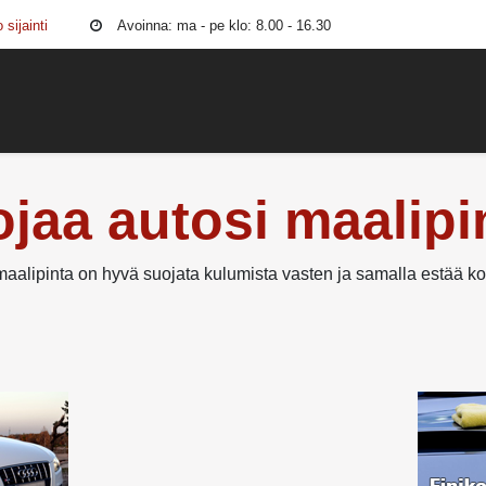
 sijainti
Avoinna: ma - pe klo: 8.00 - 16.30
to
Korikorjaamo
Ruostesuojaus
Maalipinta
Äänieristys
jaa autosi maalipi
aalipinta on hyvä suojata kulumista vasten ja samalla estää ko