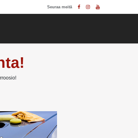
Seuraa meitä
Muut palvelut
Kauppa
Ota yhteyttä
nta!
rroosio!