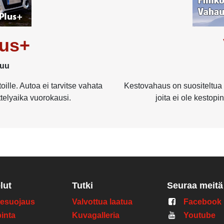
lus+
kuu
toille. Autoa ei tarvitse vahata
Kestovahaus on suositeltua t
ttelyaika vuorokausi.
joita ei ole kestopin
lut
Tutki
Seuraa meitä
esuojaus
Valvottua laatua
Facebook
pinta
Kuvagalleria
Youtube