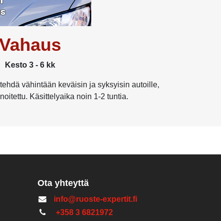
Vahaus
Kesto 3 - 6 kk
ehdä vähintään keväisin ja syksyisin autoille,
noitettu. Käsittelyaika noin 1-2 tuntia.
Ota yhteyttä
info@ruoste-expertit.fi
+358 3 6821972