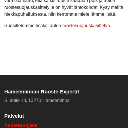
varmistamaan, että kaikki ruoste saadaan pois ja auton
ruostesuojauskäsittelylle on hyvät lähtökohdat. Kysy meiltä
hiekkapuhalluksesta, niin kerromme mielellämme lisää.
Suosittelemme lisäksi auton
ruostesuojauskäsittelyä
.
Hämeenlinnan Ruoste-Expertit
Siirintie 18, 13270 Hämeenlinna
Palvelut
Ruostesuojaus