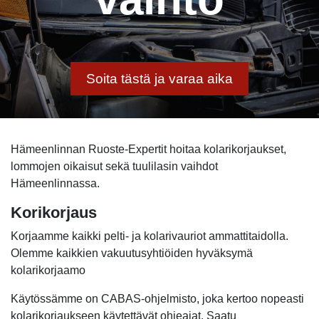
Soita tästä ja varaa aika
Hämeenlinnan Ruoste-Expertit hoitaa kolarikorjaukset,
lommojen oikaisut sekä tuulilasin vaihdot
Hämeenlinnassa.
Korikorjaus
Korjaamme kaikki pelti- ja kolarivauriot ammattitaidolla.
Olemme kaikkien vakuutusyhtiöiden hyväksymä
kolarikorjaamo
Käytössämme on CABAS-ohjelmisto, j
oka kertoo nopeasti
kolarikorjaukseen käytettävät ohjeajat. Saatu