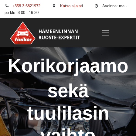
+358 3 6821972
Katso sijainti
Avoinna: ma -
pe klo: 8.00 - 16.30
Korikorjaamo
sekä
tuulilasin
vaihto