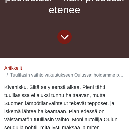
etenee
Artikkelit
Tuulilasin vaihto vakuutukseen Oulussa: hoidamme paperityöt puolestasi – näin prosessi etenee
Kivenisku. Siitä se yleensä alkaa. Pieni tähti
tuulilasissa ei aluksi tunnu haittaavan, mutta
Suomen lämpötilanvaihtelut tekevät tepposet, ja
iskemä lähtee halkeamaan. Pian edessä on
väistämätön
tuulilasin vaihto
. Moni autoilija Oulun
seudulla pohtii, mitä lysti maksaa ja miten