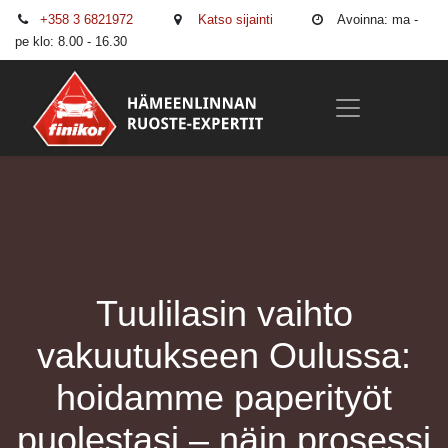
+358 3 6821972
Katso sijainti
Avoinna: ma -
pe klo: 8.00 - 16.30
Tuulilasin vaihto
vakuutukseen Oulussa:
hoidamme paperityöt
puolestasi – näin prosessi