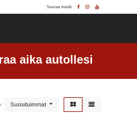
Seuraa meitä
Muut palvelut
Kauppa
Ota yhteyttä
aa aika autollesi
Suosituimmat
u: