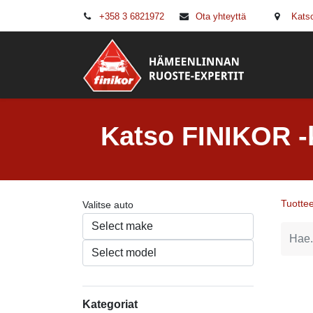
+358 3 6821972
Ota yhteyttä
Katso
Autohuol
Katso FINIKOR -k
Tuottee
Valitse auto
Kategoriat