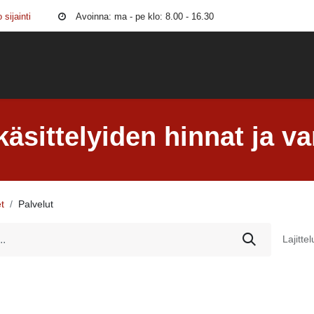
 sijainti
Avoinna: ma - pe klo: 8.00 - 16.30
to
Korikorjaamo
Ruostesuojaus
Maalipinta
Äänieristys
äsittelyiden hinnat ja var
t
Palvelut
Lajittel