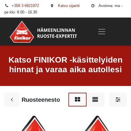
+358 3 6821972
Katso sijainti
Avoinna: ma -
pe klo: 8.00 - 16.30
Katso FINIKOR -käsittelyiden
hinnat ja varaa aika autollesi
Ruosteenesto