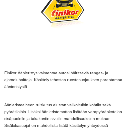
Finikor Äänieristys vaimentaa autosi häiritseviä rengas- ja
ajomeluhaittoja. Käsittely tehostaa ruostesuojauksen parantamaa
äänieristystä.
Äänieristeaineen ruiskutus alustan valikoituihin kohtiin sekä
pyörätiloihin. Lisäksi äänieristemattoa lisätään varapyöränkotelon
sisäpuolelle ja takakontin sivuille mahdollisuuksien mukaan.
Sisälokasuojat on mahdollista lisätä käsittelyn yhteydessä